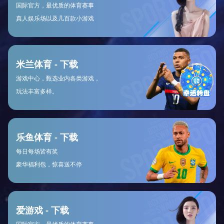
赛事分析
深度解析：如何看待现代足球的防守体系
从高位压迫到低位防守，现代足球战术正在经历一场变革...