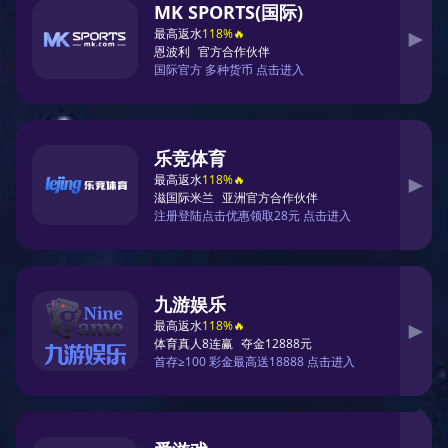
24/7
数据更新
100%
高清内容
热门赛事资讯
查看全部 >