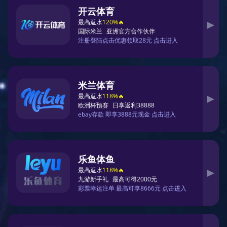
1,240+
今日赛事
850k+
实时用户