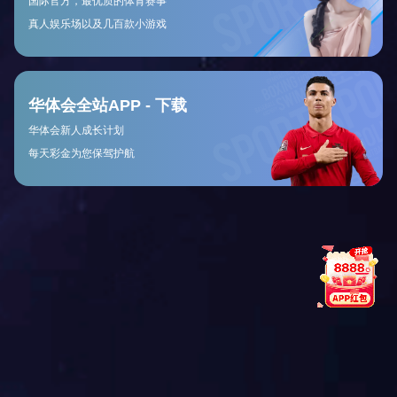
球员百科
新一代巨星崛起：天才球员的成长轨迹
从青训营到世界舞台，这些年轻球员正展示着惊人的天赋...
球队百科